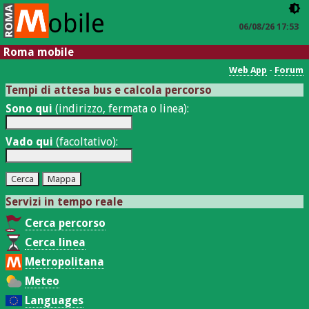
06/08/26 17:53
Roma mobile
Web App
-
Forum
Tempi di attesa bus e calcola percorso
Sono qui
(indirizzo, fermata o linea):
Vado qui
(facoltativo):
Servizi in tempo reale
Cerca percorso
Cerca linea
Metropolitana
Meteo
Languages