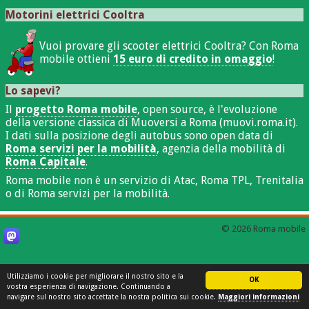
Motorini elettrici Cooltra
Vuoi provare gli scooter elettrici Cooltra? Con Roma
mobile ottieni
15 euro di credito in omaggio
!
Lo sapevi?
Il
progetto Roma mobile
, open source, è l'evoluzione
della versione classica di Muoversi a Roma (muovi.roma.it).
I dati sulla posizione degli autobus sono open data di
Roma servizi per la mobilità
, agenzia della mobilità di
Roma Capitale
.
Roma mobile non è un servizio di Atac, Roma TPL, Trenitalia
o di Roma servizi per la mobilità.
© 2026 Roma mobile
Utilizziamo i cookie per migliorare il nostro sito e la
OK
vostra esperienza di navigazione. Continuando a
navigare sul nostro sito accettate la nostra politica sui cookie.
Maggiori informazioni