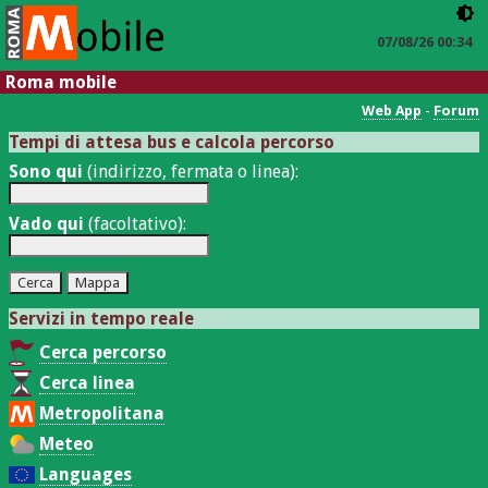
07/08/26 00:34
Roma mobile
Web App
-
Forum
Tempi di attesa bus e calcola percorso
Sono qui
(indirizzo, fermata o linea):
Vado qui
(facoltativo):
Servizi in tempo reale
Cerca percorso
Cerca linea
Metropolitana
Meteo
Languages