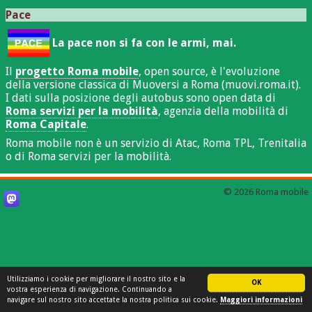
Pace
La pace non si fa con le armi, mai.
Il
progetto Roma mobile
, open source, è l'evoluzione
della versione classica di Muoversi a Roma (muovi.roma.it).
I dati sulla posizione degli autobus sono open data di
Roma servizi per la mobilità
, agenzia della mobilità di
Roma Capitale
.
Roma mobile non è un servizio di Atac, Roma TPL, Trenitalia
o di Roma servizi per la mobilità.
© 2026 Roma mobile
Utilizziamo i cookie per migliorare il nostro sito e la
OK
vostra esperienza di navigazione. Continuando a
navigare sul nostro sito accettate la nostra politica sui cookie.
Maggiori informazioni