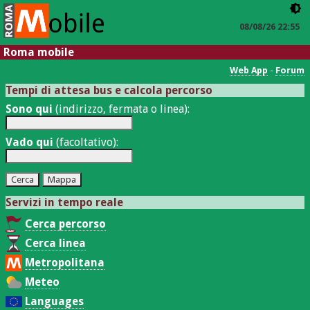
08/08/26 22:55
Roma mobile
Web App
-
Forum
Tempi di attesa bus e calcola percorso
Sono qui
(indirizzo, fermata o linea):
Vado qui
(facoltativo):
Servizi in tempo reale
Cerca percorso
Cerca linea
Metropolitana
Meteo
Languages