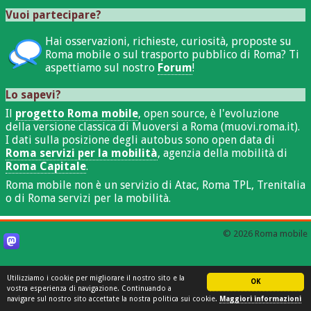
Vuoi partecipare?
Hai osservazioni, richieste, curiosità, proposte su
Roma mobile o sul trasporto pubblico di Roma? Ti
aspettiamo sul nostro
Forum
!
Lo sapevi?
Il
progetto Roma mobile
, open source, è l'evoluzione
della versione classica di Muoversi a Roma (muovi.roma.it).
I dati sulla posizione degli autobus sono open data di
Roma servizi per la mobilità
, agenzia della mobilità di
Roma Capitale
.
Roma mobile non è un servizio di Atac, Roma TPL, Trenitalia
o di Roma servizi per la mobilità.
© 2026 Roma mobile
Utilizziamo i cookie per migliorare il nostro sito e la
OK
vostra esperienza di navigazione. Continuando a
navigare sul nostro sito accettate la nostra politica sui cookie.
Maggiori informazioni