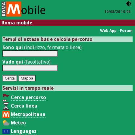
10/08/26 10:06
Roma mobile
Web App
-
Forum
Tempi di attesa bus e calcola percorso
Sono qui
(indirizzo, fermata o linea):
Vado qui
(facoltativo):
Servizi in tempo reale
Cerca percorso
Cerca linea
Metropolitana
Meteo
Languages