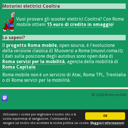
Motorini elettrici Cooltra
Vuoi provare gli scooter elettrici Cooltra? Con Roma
mobile ottieni
15 euro di credito in omaggio
!
Lo sapevi?
Il
progetto Roma mobile
, open source, è l'evoluzione
della versione classica di Muoversi a Roma (muovi.roma.it).
I dati sulla posizione degli autobus sono open data di
Roma servizi per la mobilità
, agenzia della mobilità di
Roma Capitale
.
Roma mobile non è un servizio di Atac, Roma TPL, Trenitalia
o di Roma servizi per la mobilità.
© 2026 Roma mobile
Utilizziamo i cookie per migliorare il nostro sito e la
OK
vostra esperienza di navigazione. Continuando a
navigare sul nostro sito accettate la nostra politica sui cookie.
Maggiori informazioni