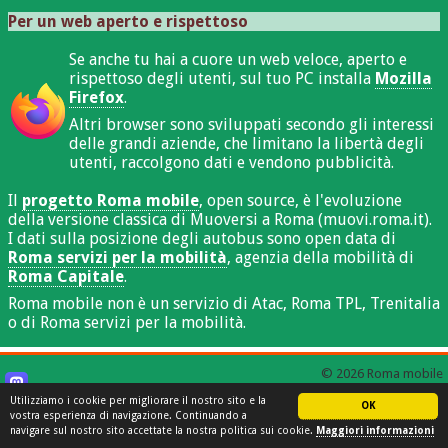
Per un web aperto e rispettoso
Se anche tu hai a cuore un web veloce, aperto e
rispettoso degli utenti, sul tuo PC installa
Mozilla
Firefox
.
Altri browser sono sviluppati secondo gli interessi
delle grandi aziende, che limitano la libertà degli
utenti, raccolgono dati e vendono pubblicità.
Il
progetto Roma mobile
, open source, è l'evoluzione
della versione classica di Muoversi a Roma (muovi.roma.it).
I dati sulla posizione degli autobus sono open data di
Roma servizi per la mobilità
, agenzia della mobilità di
Roma Capitale
.
Roma mobile non è un servizio di Atac, Roma TPL, Trenitalia
o di Roma servizi per la mobilità.
© 2026 Roma mobile
Utilizziamo i cookie per migliorare il nostro sito e la
OK
vostra esperienza di navigazione. Continuando a
navigare sul nostro sito accettate la nostra politica sui cookie.
Maggiori informazioni