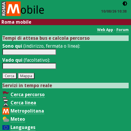
10/08/26 10:38
Roma mobile
Web App
-
Forum
Tempi di attesa bus e calcola percorso
Sono qui
(indirizzo, fermata o linea):
Vado qui
(facoltativo):
Servizi in tempo reale
Cerca percorso
Cerca linea
Metropolitana
Meteo
Languages