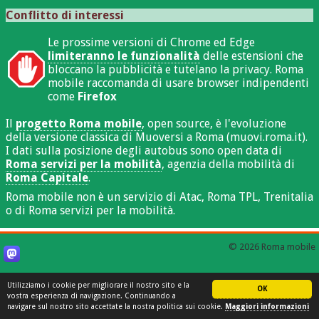
Conflitto di interessi
Le prossime versioni di Chrome ed Edge
limiteranno le funzionalità
delle estensioni che
bloccano la pubblicità e tutelano la privacy. Roma
mobile raccomanda di usare browser indipendenti
come
Firefox
Il
progetto Roma mobile
, open source, è l'evoluzione
della versione classica di Muoversi a Roma (muovi.roma.it).
I dati sulla posizione degli autobus sono open data di
Roma servizi per la mobilità
, agenzia della mobilità di
Roma Capitale
.
Roma mobile non è un servizio di Atac, Roma TPL, Trenitalia
o di Roma servizi per la mobilità.
© 2026 Roma mobile
Utilizziamo i cookie per migliorare il nostro sito e la
OK
vostra esperienza di navigazione. Continuando a
navigare sul nostro sito accettate la nostra politica sui cookie.
Maggiori informazioni