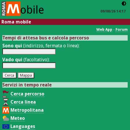
09/08/26 14:17
Roma mobile
Web App
-
Forum
Tempi di attesa bus e calcola percorso
Sono qui
(indirizzo, fermata o linea):
Vado qui
(facoltativo):
Servizi in tempo reale
Cerca percorso
Cerca linea
Metropolitana
Meteo
Languages