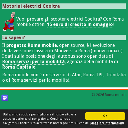
Motorini elettrici Cooltra
Vuoi provare gli scooter elettrici Cooltra? Con Roma
mobile ottieni
15 euro di credito in omaggio
!
Lo sapevi?
Il
progetto Roma mobile
, open source, è l'evoluzione
della versione classica di Muoversi a Roma (muovi.roma.it).
I dati sulla posizione degli autobus sono open data di
Roma servizi per la mobilità
, agenzia della mobilità di
Roma Capitale
.
Roma mobile non è un servizio di Atac, Roma TPL, Trenitalia
o di Roma servizi per la mobilità.
© 2026 Roma mobile
Utilizziamo i cookie per migliorare il nostro sito e la
OK
vostra esperienza di navigazione. Continuando a
navigare sul nostro sito accettate la nostra politica sui cookie.
Maggiori informazioni