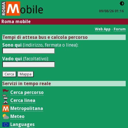
09/08/26 01:16
Roma mobile
Web App
-
Forum
Tempi di attesa bus e calcola percorso
Sono qui
(indirizzo, fermata o linea):
Vado qui
(facoltativo):
Servizi in tempo reale
Cerca percorso
Cerca linea
Metropolitana
Meteo
Languages