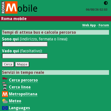
06/08/26 02:03
Roma mobile
Web App
-
Forum
Tempi di attesa bus e calcola percorso
Sono qui
(indirizzo, fermata o linea):
Vado qui
(facoltativo):
Servizi in tempo reale
Cerca percorso
Cerca linea
Metropolitana
Meteo
Languages