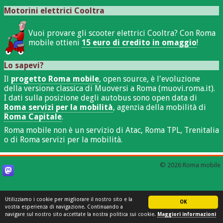
Motorini elettrici Cooltra
Vuoi provare gli scooter elettrici Cooltra? Con Roma
mobile ottieni
15 euro di credito in omaggio
!
Lo sapevi?
Il
progetto Roma mobile
, open source, è l'evoluzione
della versione classica di Muoversi a Roma (muovi.roma.it).
I dati sulla posizione degli autobus sono open data di
Roma servizi per la mobilità
, agenzia della mobilità di
Roma Capitale
.
Roma mobile non è un servizio di Atac, Roma TPL, Trenitalia
o di Roma servizi per la mobilità.
© 2026 Roma mobile
Utilizziamo i cookie per migliorare il nostro sito e la
OK
vostra esperienza di navigazione. Continuando a
navigare sul nostro sito accettate la nostra politica sui cookie.
Maggiori informazioni