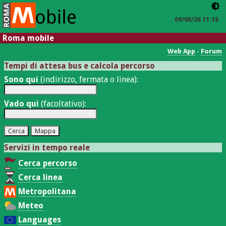
09/08/26 11:18
Roma mobile
Web App
-
Forum
Tempi di attesa bus e calcola percorso
Sono qui
(indirizzo, fermata o linea):
Vado qui
(facoltativo):
Servizi in tempo reale
Cerca percorso
Cerca linea
Metropolitana
Meteo
Languages