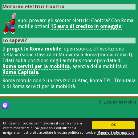
Motorini elettrici Cooltra
Vuoi provare gli scooter elettrici Cooltra? Con Roma
mobile ottieni
15 euro di credito in omaggio
!
Lo sapevi?
Il
progetto Roma mobile
, open source, è l'evoluzione
della versione classica di Muoversi a Roma (muovi.roma.it).
I dati sulla posizione degli autobus sono open data di
Roma servizi per la mobilità
, agenzia della mobilità di
Roma Capitale
.
Roma mobile non è un servizio di Atac, Roma TPL, Trenitalia
o di Roma servizi per la mobilità.
© 2026 Roma mobile
Utilizziamo i cookie per migliorare il nostro sito e la
OK
vostra esperienza di navigazione. Continuando a
navigare sul nostro sito accettate la nostra politica sui cookie.
Maggiori informazioni