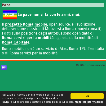
Pace
La pace non si fa con le armi, mai.
Il
progetto Roma mobile
, open source, è l'evoluzione
della versione classica di Muoversi a Roma (muovi.roma.it).
I dati sulla posizione degli autobus sono open data di
Roma servizi per la mobilità
, agenzia della mobilità di
Roma Capitale
.
Roma mobile non è un servizio di Atac, Roma TPL, Trenitalia
o di Roma servizi per la mobilità.
© 2026 Roma mobile
Utilizziamo i cookie per migliorare il nostro sito e la
OK
vostra esperienza di navigazione. Continuando a
navigare sul nostro sito accettate la nostra politica sui cookie.
Maggiori informazioni