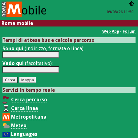
09/08/26 11:50
Roma mobile
Web App
-
Forum
Tempi di attesa bus e calcola percorso
Sono qui
(indirizzo, fermata o linea):
Vado qui
(facoltativo):
Servizi in tempo reale
Cerca percorso
Cerca linea
Metropolitana
Meteo
Languages