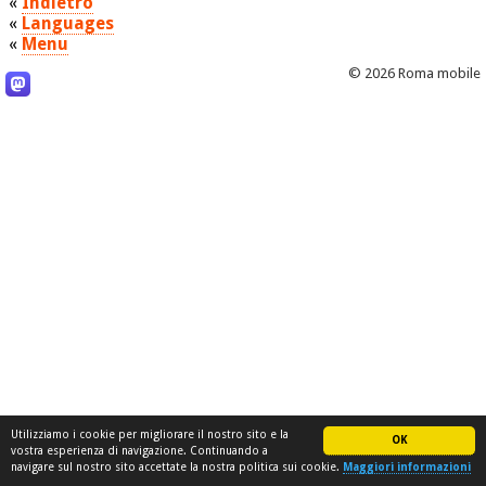
«
Indietro
«
Languages
«
Menu
© 2026 Roma mobile
Utilizziamo i cookie per migliorare il nostro sito e la
OK
vostra esperienza di navigazione. Continuando a
navigare sul nostro sito accettate la nostra politica sui cookie.
Maggiori informazioni