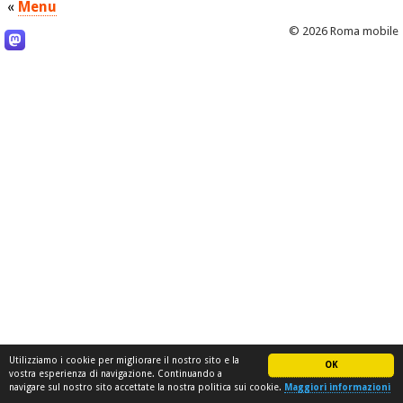
«
Menu
© 2026 Roma mobile
Utilizziamo i cookie per migliorare il nostro sito e la
OK
vostra esperienza di navigazione. Continuando a
navigare sul nostro sito accettate la nostra politica sui cookie.
Maggiori informazioni