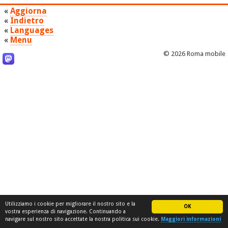
«
Aggiorna
«
Indietro
«
Languages
«
Menu
© 2026 Roma mobile
Utilizziamo i cookie per migliorare il nostro sito e la
OK
vostra esperienza di navigazione. Continuando a
navigare sul nostro sito accettate la nostra politica sui cookie.
Maggiori informazioni