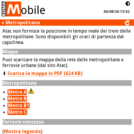
06/08/26 13:02
«
Metropolitana
Atac non fornisce la posizione in tempo reale dei treni delle
metropolitane. Sono disponibili gli orari di partenza dal
capolinea.
Mappa
Puoi scaricare la mappa della rete delle metropolitane e
ferrovie urbane (dal sito Atac).
⬇
Scarica la mappa in PDF (624 KB)
Metropolitane
Metro A
Metro B
Metro B1
Metro C
Ferrovie concesse
(
Mostra legenda
)