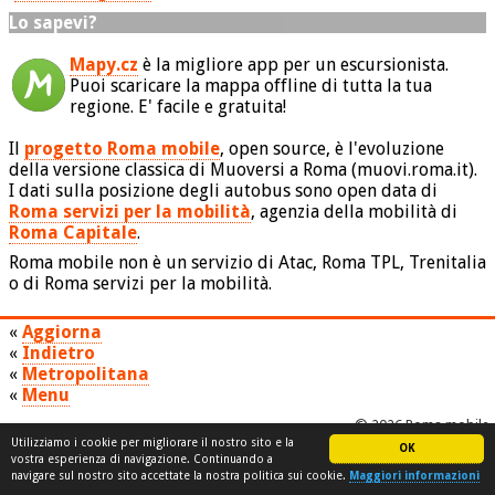
Lo sapevi?
Mapy.cz
è la migliore app per un escursionista.
Puoi scaricare la mappa offline di tutta la tua
regione. E' facile e gratuita!
Il
progetto Roma mobile
, open source, è l'evoluzione
della versione classica di Muoversi a Roma (muovi.roma.it).
I dati sulla posizione degli autobus sono open data di
Roma servizi per la mobilità
, agenzia della mobilità di
Roma Capitale
.
Roma mobile non è un servizio di Atac, Roma TPL, Trenitalia
o di Roma servizi per la mobilità.
«
Aggiorna
«
Indietro
«
Metropolitana
«
Menu
© 2026 Roma mobile
Utilizziamo i cookie per migliorare il nostro sito e la
OK
vostra esperienza di navigazione. Continuando a
navigare sul nostro sito accettate la nostra politica sui cookie.
Maggiori informazioni