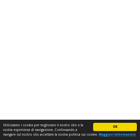
Utilizziamo i cookie per migliorare il nostro sito e la
OK
vostra esperienza di navigazione. Continuando a
navigare sul nostro sito accettate la nostra politica sui cookie.
Maggiori informazioni