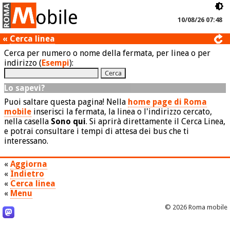
10/08/26 07:48
«
Cerca linea
Cerca per numero o nome della fermata, per linea o per
indirizzo (
Esempi
):
Lo sapevi?
Puoi saltare questa pagina! Nella
home page di Roma
mobile
inserisci la fermata, la linea o l'indirizzo cercato,
nella casella
Sono qui
. Si aprirà direttamente il Cerca Linea,
e potrai consultare i tempi di attesa dei bus che ti
interessano.
«
Aggiorna
«
Indietro
«
Cerca linea
«
Menu
© 2026 Roma mobile