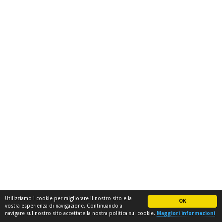
Utilizziamo i cookie per migliorare il nostro sito e la
OK
vostra esperienza di navigazione. Continuando a
navigare sul nostro sito accettate la nostra politica sui cookie.
Maggiori informazioni