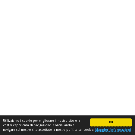
Utilizziamo i cookie per migliorare il nostro sito e la
OK
vostra esperienza di navigazione. Continuando a
navigare sul nostro sito accettate la nostra politica sui cookie.
Maggiori informazioni