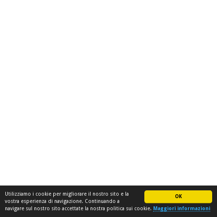
Utilizziamo i cookie per migliorare il nostro sito e la
OK
vostra esperienza di navigazione. Continuando a
navigare sul nostro sito accettate la nostra politica sui cookie.
Maggiori informazioni