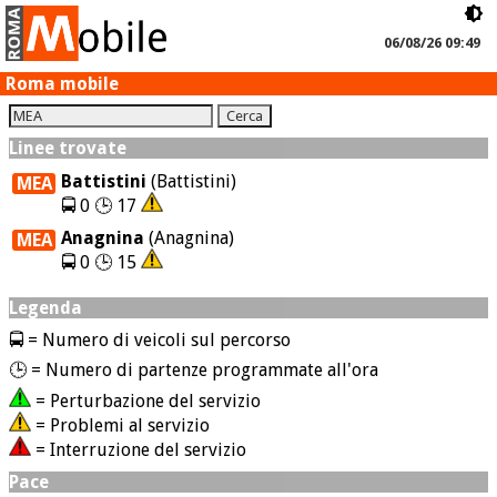
06/08/26 09:49
Roma mobile
Linee trovate
Battistini
(Battistini)
MEA
🚍 0 🕒 17
Anagnina
(Anagnina)
MEA
🚍 0 🕒 15
Legenda
🚍 = Numero di veicoli sul percorso
🕒 = Numero di partenze programmate all'ora
= Perturbazione del servizio
= Problemi al servizio
= Interruzione del servizio
Pace