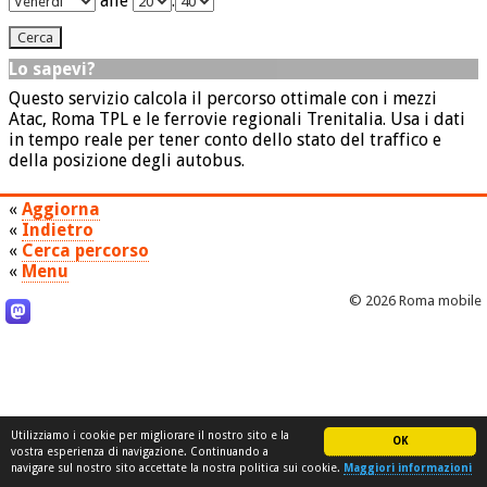
alle
:
Lo sapevi?
Questo servizio calcola il percorso ottimale con i mezzi
Atac, Roma TPL e le ferrovie regionali Trenitalia. Usa i dati
in tempo reale per tener conto dello stato del traffico e
della posizione degli autobus.
«
Aggiorna
«
Indietro
«
Cerca percorso
«
Menu
© 2026 Roma mobile
Utilizziamo i cookie per migliorare il nostro sito e la
OK
vostra esperienza di navigazione. Continuando a
navigare sul nostro sito accettate la nostra politica sui cookie.
Maggiori informazioni