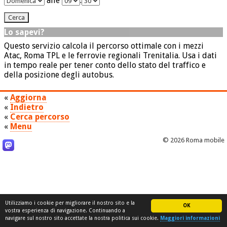
alle
:
Lo sapevi?
Questo servizio calcola il percorso ottimale con i mezzi
Atac, Roma TPL e le ferrovie regionali Trenitalia. Usa i dati
in tempo reale per tener conto dello stato del traffico e
della posizione degli autobus.
«
Aggiorna
«
Indietro
«
Cerca percorso
«
Menu
© 2026 Roma mobile
Utilizziamo i cookie per migliorare il nostro sito e la
OK
vostra esperienza di navigazione. Continuando a
navigare sul nostro sito accettate la nostra politica sui cookie.
Maggiori informazioni