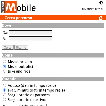
09/08/26 05:19
«
Cerca percorso
Dove
Da:
A:
Come
Mezzo privato
Mezzi pubblici
Bike and ride
Quando
Adesso (dati in tempo reale)
Fra 5 minuti (dati in tempo reale)
Scegli orario di partenza:
Scegli orario di arrivo: