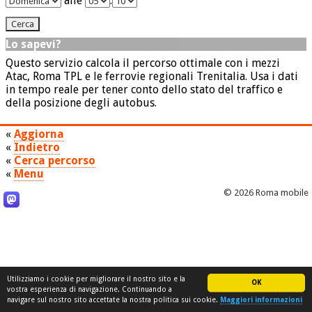
alle
:
Lo sapevi?
Questo servizio calcola il percorso ottimale con i mezzi
Atac, Roma TPL e le ferrovie regionali Trenitalia. Usa i dati
in tempo reale per tener conto dello stato del traffico e
della posizione degli autobus.
«
Aggiorna
«
Indietro
«
Cerca percorso
«
Menu
© 2026 Roma mobile
Utilizziamo i cookie per migliorare il nostro sito e la
OK
vostra esperienza di navigazione. Continuando a
navigare sul nostro sito accettate la nostra politica sui cookie.
Maggiori informazioni