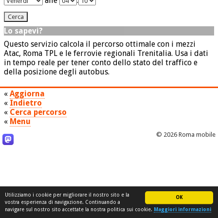
alle
:
Lo sapevi?
Questo servizio calcola il percorso ottimale con i mezzi
Atac, Roma TPL e le ferrovie regionali Trenitalia. Usa i dati
in tempo reale per tener conto dello stato del traffico e
della posizione degli autobus.
«
Aggiorna
«
Indietro
«
Cerca percorso
«
Menu
© 2026 Roma mobile
Utilizziamo i cookie per migliorare il nostro sito e la
OK
vostra esperienza di navigazione. Continuando a
navigare sul nostro sito accettate la nostra politica sui cookie.
Maggiori informazioni